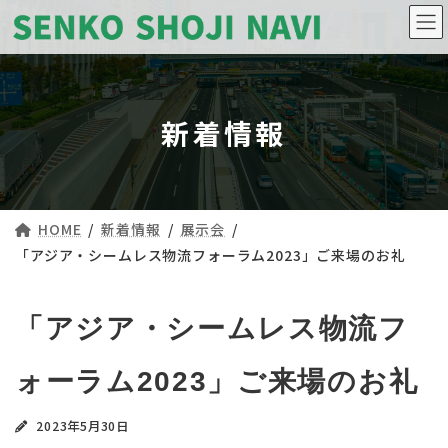
コ
ナ
ン
ビ
テ
ゲ
ン
ー
ツ
シ
へ
ョ
ス
ン
新着情報
キ
に
ッ
移
プ
動
HOME
新着情報
展示会
「アジア・シームレス物流フォーラム2023」ご来場のお礼
「アジア・シームレス物流フ
ォーラム2023」ご来場のお礼
2023年5月30日