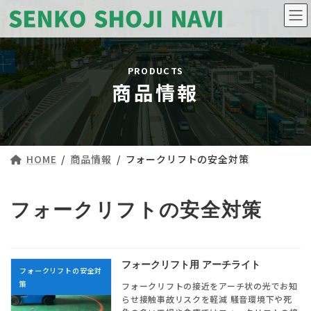
コ
ナ
ン
ビ
テ
ゲ
ン
ー
ツ
シ
へ
ョ
ス
ン
商品情報
キ
に
ッ
移
プ
動
HOME
商品情報
フォークリフトの安全対策
フォークリフトの安全対策
フォークリフト用 アーチライト
フォークリフトの安全対
策
フォークリフトの接近をアーチ状の光でお知
らせ接触事故リスクを軽減 騒音環境下や死