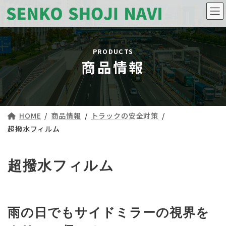
コ
ナ
ン
ビ
テ
ゲ
ン
ー
ツ
シ
へ
ョ
ス
ン
商品情報
キ
に
ッ
移
プ
動
HOME
商品情報
トラックの安全対策
超撥水フィルム
超撥水フィルム
雨の日でもサイドミラーの視界を